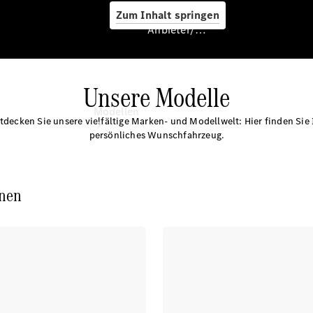
Zum Inhalt springen
Anbieter/Datenschutz
Unsere Modelle
Anbieter/Datenschutz
Modellen
tdecken Sie unsere vielfältige Marken- und Modellwelt: Hier finden Sie 
persönliches Wunschfahrzeug.
nen
Alle modellen
Elektrische
modellen