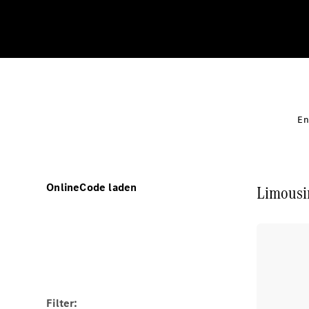
En
OnlineCode laden
Limousi
Filter: