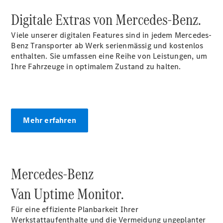
Digitale Extras von Mercedes-Benz.
Viele unserer digitalen Features sind in jedem Mercedes-
Über uns
Benz
Transporter
ab Werk serienmässig und kostenlos
enthalten. Sie umfassen eine Reihe von Leistungen, um
Ihre Fahrzeuge in optimalem Zustand zu halten.
Unternehmen
Mehr erfahren
Ansprechpartner
Standort &
Öffnungszeiten
Mercedes-Benz
Kontaktformular
Servicetermin
Van Uptime
Monitor.
buchen
Für eine effiziente Planbarkeit Ihrer
Werkstattaufenthalte und die Vermeidung ungeplanter