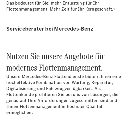
Das bedeutet für Sie: mehr Entlastung für Ihr
Mobilitätslösungen
Flottenmanagement. Mehr Zeit für Ihr Kerngeschäft.»
Intelligente
Fahrzeugsteuerung
Garantie
und
Serviceberater bei Mercedes-Benz
Original-
Teile
Mercedes-
Benz
Nutzen Sie unsere Angebote für
QualityService
Digitale
modernes Flottenmanagement.
Extras
Unsere Mercedes-Benz Flottendienste bieten Ihnen eine
hocheffektive Kombination von Wartung, Reparatur,
Servicetermin
Digitalisierung und Fahrzeugverfügbarkeit. Als
buchen
Flottenkunde profitieren Sie bei uns von Lösungen, die
genau auf Ihre Anforderungen zugeschnitten sind und
Ihnen Flottenmanagement in höchster Qualität
ermöglichen.