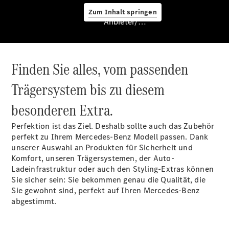
Zum Inhalt springen
Service &
Anbieter/Datenschutz
Zubehör
Finden Sie alles, vom passenden
Trägersystem bis zu diesem
besonderen Extra.
Servicetermin
Perfektion ist das Ziel. Deshalb sollte auch das Zubehör
buchen
perfekt zu Ihrem Mercedes-Benz Modell passen. Dank
Digitale
unserer Auswahl an Produkten für Sicherheit und
Extras
Komfort, unseren Trägersystemen, der Auto-
Unterwegs
Ladeinfrastruktur oder auch den Styling-Extras können
laden
Sie sicher sein: Sie bekommen genau die Qualität, die
Pannen- &
Sie gewohnt sind, perfekt auf Ihren Mercedes-Benz
Unfallhilfe
abgestimmt.
Räder &
Reifen