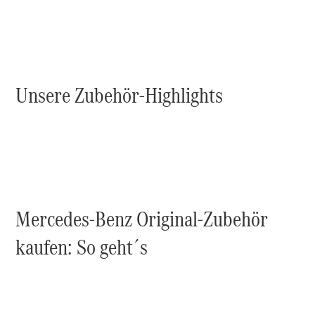
Wartung,
Reparatur
&
Garantie
Unsere Zubehör-Highlights
Mercedes-Benz Original-Zubehör
Übersicht
Reparatur
kaufen: So geht´s
Service &
Garantie
Rückrufe
Ersatzteile
Accessories