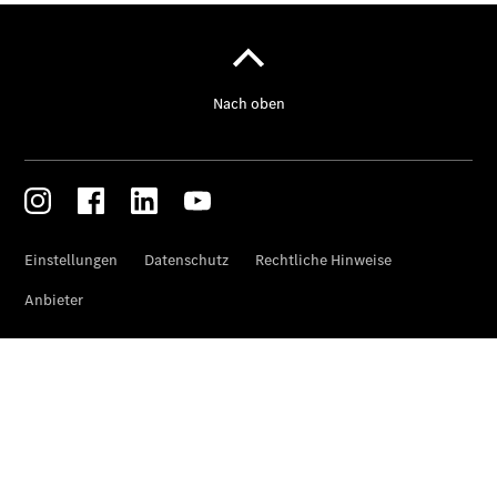
Digitale
Broschüre
Fahrzeugzubehör
Collection
Betriebsanleitungen
Servicetermin
buchen